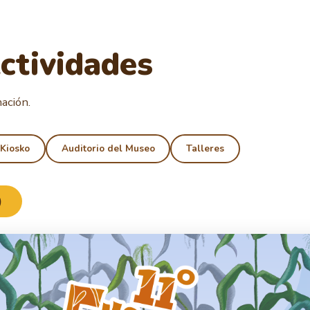
ctividades
ación.
 Kiosko
Auditorio del Museo
Talleres
)