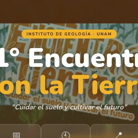
INSTITUTO DE GEOLOGÍA · UNAM
1° Encuent
on la Tier
"Cuidar el suelo y cultivar el futuro"
📅
📍
🕙