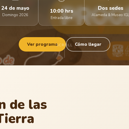
24 de mayo
Dos sedes
10:00 hrs
Domingo 2026
Alameda & Museo IG
Entrada libre
Ver programa
Cómo llegar
SCROLL
n de las
Tierra