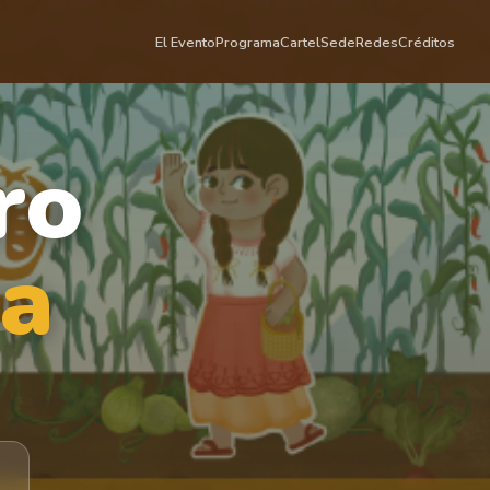
El Evento
Programa
Cartel
Sede
Redes
Créditos
ro
ra